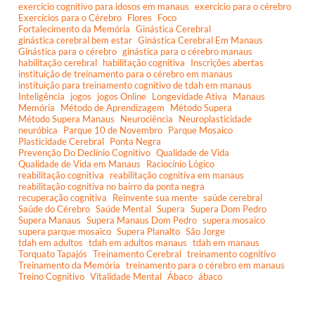
exercício cognitivo para idosos em manaus
exercício para o cérebro
Exercícios para o Cérebro
Flores
Foco
Fortalecimento da Memória
Ginástica Cerebral
ginástica cerebral bem estar
Ginástica Cerebral Em Manaus
Ginástica para o cérebro
ginástica para o cérebro manaus
habilitação cerebral
habilitação cognitiva
Inscrições abertas
instituição de treinamento para o cérebro em manaus
instituição para treinamento cognitivo de tdah em manaus
Inteligência
jogos
jogos Online
Longevidade Ativa
Manaus
Memória
Método de Aprendizagem
Método Supera
Método Supera Manaus
Neurociência
Neuroplasticidade
neuróbica
Parque 10 de Novembro
Parque Mosaico
Plasticidade Cerebral
Ponta Negra
Prevenção Do Declínio Cognitivo
Qualidade de Vida
Qualidade de Vida em Manaus
Raciocínio Lógico
reabilitação cognitiva
reabilitação cognitiva em manaus
reabilitação cognitiva no bairro da ponta negra
recuperação cognitiva
Reinvente sua mente
saúde cerebral
Saúde do Cérebro
Saúde Mental
Supera
Supera Dom Pedro
Supera Manaus
Supera Manaus Dom Pedro
supera mosaico
supera parque mosaico
Supera Planalto
São Jorge
tdah em adultos
tdah em adultos manaus
tdah em manaus
Torquato Tapajós
Treinamento Cerebral
treinamento cognitivo
Treinamento da Memória
treinamento para o cérebro em manaus
Treino Cognitivo
Vitalidade Mental
Ábaco
ábaco