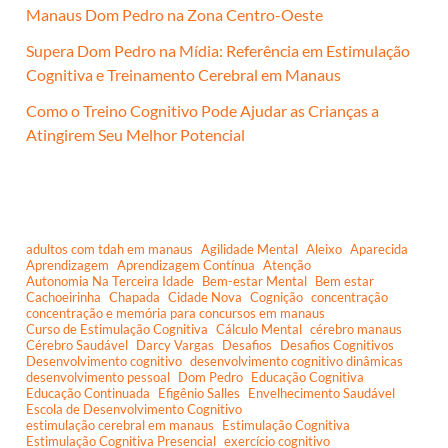
Manaus Dom Pedro na Zona Centro-Oeste
Supera Dom Pedro na Mídia: Referência em Estimulação
Cognitiva e Treinamento Cerebral em Manaus
Como o Treino Cognitivo Pode Ajudar as Crianças a
Atingirem Seu Melhor Potencial
adultos com tdah em manaus
Agilidade Mental
Aleixo
Aparecida
Aprendizagem
Aprendizagem Contínua
Atenção
Autonomia Na Terceira Idade
Bem-estar Mental
Bem estar
Cachoeirinha
Chapada
Cidade Nova
Cognição
concentração
concentração e memória para concursos em manaus
Curso de Estimulação Cognitiva
Cálculo Mental
cérebro manaus
Cérebro Saudável
Darcy Vargas
Desafios
Desafios Cognitivos
Desenvolvimento cognitivo
desenvolvimento cognitivo dinâmicas
desenvolvimento pessoal
Dom Pedro
Educação Cognitiva
Educação Continuada
Efigênio Salles
Envelhecimento Saudável
Escola de Desenvolvimento Cognitivo
estimulação cerebral em manaus
Estimulação Cognitiva
Estimulação Cognitiva Presencial
exercício cognitivo