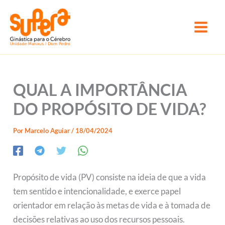
Ir
Main
para
Men
o
conteúdo
Supera Manaus Dom Pedro
QUAL A IMPORTÂNCIA
DO PROPÓSITO DE VIDA?
Por
Marcelo Aguiar
/
18/04/2024
Propósito de vida (PV) consiste na ideia de que a vida
tem sentido e intencionalidade, e exerce papel
orientador em relação às metas de vida e à tomada de
decisões relativas ao uso dos recursos pessoais.