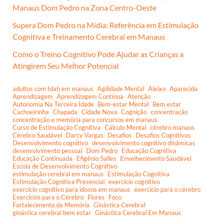
Manaus Dom Pedro na Zona Centro-Oeste
Supera Dom Pedro na Mídia: Referência em Estimulação
Cognitiva e Treinamento Cerebral em Manaus
Como o Treino Cognitivo Pode Ajudar as Crianças a
Atingirem Seu Melhor Potencial
adultos com tdah em manaus
Agilidade Mental
Aleixo
Aparecida
Aprendizagem
Aprendizagem Contínua
Atenção
Autonomia Na Terceira Idade
Bem-estar Mental
Bem estar
Cachoeirinha
Chapada
Cidade Nova
Cognição
concentração
concentração e memória para concursos em manaus
Curso de Estimulação Cognitiva
Cálculo Mental
cérebro manaus
Cérebro Saudável
Darcy Vargas
Desafios
Desafios Cognitivos
Desenvolvimento cognitivo
desenvolvimento cognitivo dinâmicas
desenvolvimento pessoal
Dom Pedro
Educação Cognitiva
Educação Continuada
Efigênio Salles
Envelhecimento Saudável
Escola de Desenvolvimento Cognitivo
estimulação cerebral em manaus
Estimulação Cognitiva
Estimulação Cognitiva Presencial
exercício cognitivo
exercício cognitivo para idosos em manaus
exercício para o cérebro
Exercícios para o Cérebro
Flores
Foco
Fortalecimento da Memória
Ginástica Cerebral
ginástica cerebral bem estar
Ginástica Cerebral Em Manaus