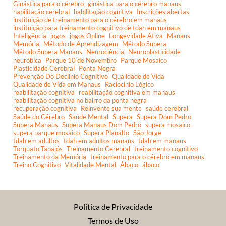
Ginástica para o cérebro
ginástica para o cérebro manaus
habilitação cerebral
habilitação cognitiva
Inscrições abertas
instituição de treinamento para o cérebro em manaus
instituição para treinamento cognitivo de tdah em manaus
Inteligência
jogos
jogos Online
Longevidade Ativa
Manaus
Memória
Método de Aprendizagem
Método Supera
Método Supera Manaus
Neurociência
Neuroplasticidade
neuróbica
Parque 10 de Novembro
Parque Mosaico
Plasticidade Cerebral
Ponta Negra
Prevenção Do Declínio Cognitivo
Qualidade de Vida
Qualidade de Vida em Manaus
Raciocínio Lógico
reabilitação cognitiva
reabilitação cognitiva em manaus
reabilitação cognitiva no bairro da ponta negra
recuperação cognitiva
Reinvente sua mente
saúde cerebral
Saúde do Cérebro
Saúde Mental
Supera
Supera Dom Pedro
Supera Manaus
Supera Manaus Dom Pedro
supera mosaico
supera parque mosaico
Supera Planalto
São Jorge
tdah em adultos
tdah em adultos manaus
tdah em manaus
Torquato Tapajós
Treinamento Cerebral
treinamento cognitivo
Treinamento da Memória
treinamento para o cérebro em manaus
Treino Cognitivo
Vitalidade Mental
Ábaco
ábaco
Política de Privacidade
Termos de Uso