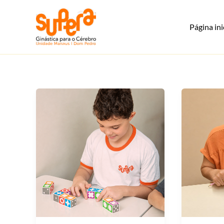
Ir
para
Página ini
o
conteúdo
Supera Manaus Dom Pedro