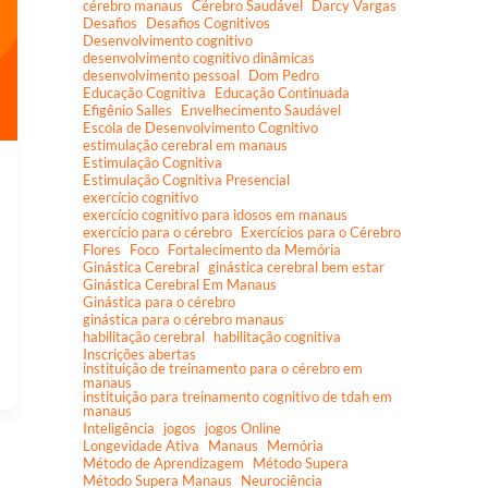
cérebro manaus
Cérebro Saudável
Darcy Vargas
Desafios
Desafios Cognitivos
Desenvolvimento cognitivo
desenvolvimento cognitivo dinâmicas
desenvolvimento pessoal
Dom Pedro
Educação Cognitiva
Educação Continuada
Efigênio Salles
Envelhecimento Saudável
Escola de Desenvolvimento Cognitivo
estimulação cerebral em manaus
Estimulação Cognitiva
Estimulação Cognitiva Presencial
exercício cognitivo
exercício cognitivo para idosos em manaus
exercício para o cérebro
Exercícios para o Cérebro
Flores
Foco
Fortalecimento da Memória
Ginástica Cerebral
ginástica cerebral bem estar
Ginástica Cerebral Em Manaus
Ginástica para o cérebro
ginástica para o cérebro manaus
habilitação cerebral
habilitação cognitiva
Inscrições abertas
instituição de treinamento para o cérebro em
manaus
instituição para treinamento cognitivo de tdah em
manaus
Inteligência
jogos
jogos Online
Longevidade Ativa
Manaus
Memória
Método de Aprendizagem
Método Supera
Método Supera Manaus
Neurociência