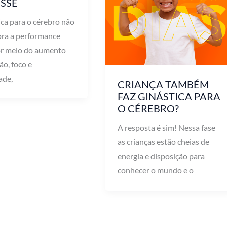
SSE
ica para o cérebro não
ora a performance
or meio do aumento
ão, foco e
ade,
CRIANÇA TAMBÉM
FAZ GINÁSTICA PARA
O CÉREBRO?
A resposta é sim! Nessa fase
as crianças estão cheias de
energia e disposição para
conhecer o mundo e o