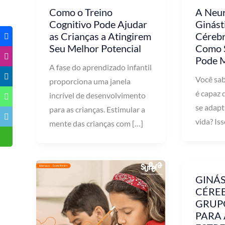
Como o Treino
A Neur
Cognitivo Pode Ajudar
Ginást
as Crianças a Atingirem
Cérebr
Seu Melhor Potencial
Como 
Pode 
A fase do aprendizado infantil
Você sab
proporciona uma janela
é capaz 
incrível de desenvolvimento
se adapt
para as crianças. Estimular a
vida? Is
mente das crianças com […]
GINÁS
CÉRE
GRUPO
PARA 