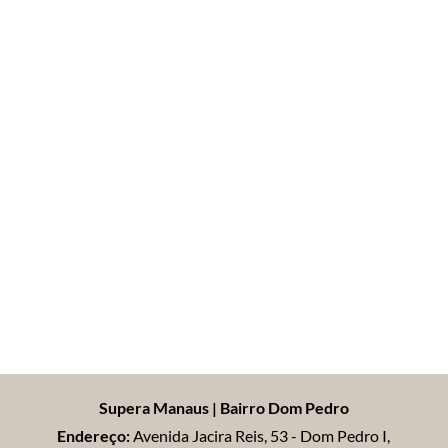
Supera Manaus | Bairro Dom Pedro
Endereço:
Avenida Jacira Reis, 53 - Dom Pedro I,