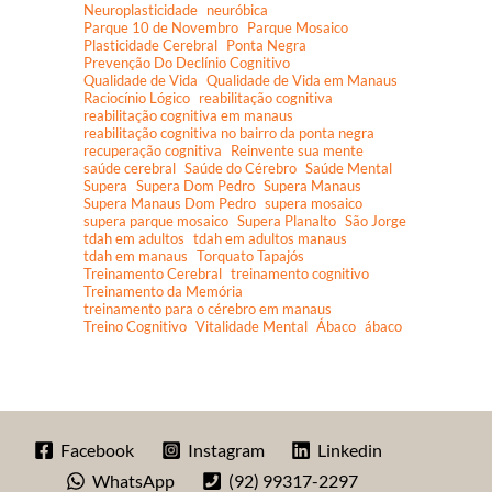
Neuroplasticidade
neuróbica
Parque 10 de Novembro
Parque Mosaico
Plasticidade Cerebral
Ponta Negra
Prevenção Do Declínio Cognitivo
Qualidade de Vida
Qualidade de Vida em Manaus
Raciocínio Lógico
reabilitação cognitiva
reabilitação cognitiva em manaus
reabilitação cognitiva no bairro da ponta negra
recuperação cognitiva
Reinvente sua mente
saúde cerebral
Saúde do Cérebro
Saúde Mental
Supera
Supera Dom Pedro
Supera Manaus
Supera Manaus Dom Pedro
supera mosaico
supera parque mosaico
Supera Planalto
São Jorge
tdah em adultos
tdah em adultos manaus
tdah em manaus
Torquato Tapajós
Treinamento Cerebral
treinamento cognitivo
Treinamento da Memória
treinamento para o cérebro em manaus
Treino Cognitivo
Vitalidade Mental
Ábaco
ábaco
Facebook
Instagram
Linkedin
WhatsApp
(92) 99317-2297