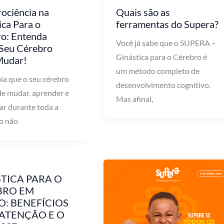
ociência na
Quais são as
ica Para o
ferramentas do Supera?
o: Entenda
Você já sabe que o SUPERA –
Seu Cérebro
Ginástica para o Cérebro é
Mudar!
um método completo de
ia que o seu cérebro
desenvolvimento cognitivo.
de mudar, aprender e
Mas afinal,
ar durante toda a
so não
TICA PARA O
BRO EM
: BENEFÍCIOS
ATENÇÃO E O