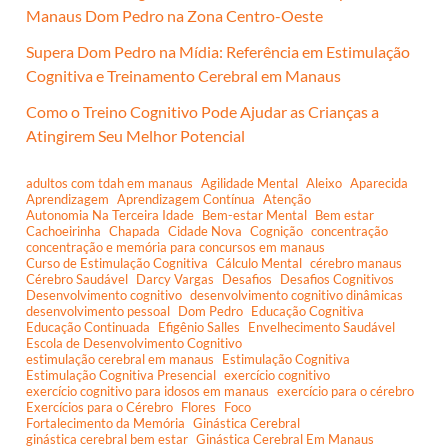
Manaus Dom Pedro na Zona Centro-Oeste
Supera Dom Pedro na Mídia: Referência em Estimulação
Cognitiva e Treinamento Cerebral em Manaus
Como o Treino Cognitivo Pode Ajudar as Crianças a
Atingirem Seu Melhor Potencial
adultos com tdah em manaus
Agilidade Mental
Aleixo
Aparecida
Aprendizagem
Aprendizagem Contínua
Atenção
Autonomia Na Terceira Idade
Bem-estar Mental
Bem estar
Cachoeirinha
Chapada
Cidade Nova
Cognição
concentração
concentração e memória para concursos em manaus
Curso de Estimulação Cognitiva
Cálculo Mental
cérebro manaus
Cérebro Saudável
Darcy Vargas
Desafios
Desafios Cognitivos
Desenvolvimento cognitivo
desenvolvimento cognitivo dinâmicas
desenvolvimento pessoal
Dom Pedro
Educação Cognitiva
Educação Continuada
Efigênio Salles
Envelhecimento Saudável
Escola de Desenvolvimento Cognitivo
estimulação cerebral em manaus
Estimulação Cognitiva
Estimulação Cognitiva Presencial
exercício cognitivo
exercício cognitivo para idosos em manaus
exercício para o cérebro
Exercícios para o Cérebro
Flores
Foco
Fortalecimento da Memória
Ginástica Cerebral
ginástica cerebral bem estar
Ginástica Cerebral Em Manaus