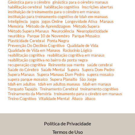
Ginástica para o cérebro
ginástica para o cérebro manaus
habilitação cerebral
habilitação cognitiva
Inscrições abertas
instituição de treinamento para o cérebro em manaus
instituição para treinamento cognitivo de tdah em manaus
Inteligência
jogos
jogos Online
Longevidade Ativa
Manaus
Memória
Método de Aprendizagem
Método Supera
Método Supera Manaus
Neurociência
Neuroplasticidade
neuróbica
Parque 10 de Novembro
Parque Mosaico
Plasticidade Cerebral
Ponta Negra
Prevenção Do Declínio Cognitivo
Qualidade de Vida
Qualidade de Vida em Manaus
Raciocínio Lógico
reabilitação cognitiva
reabilitação cognitiva em manaus
reabilitação cognitiva no bairro da ponta negra
recuperação cognitiva
Reinvente sua mente
saúde cerebral
Saúde do Cérebro
Saúde Mental
Supera
Supera Dom Pedro
Supera Manaus
Supera Manaus Dom Pedro
supera mosaico
supera parque mosaico
Supera Planalto
São Jorge
tdah em adultos
tdah em adultos manaus
tdah em manaus
Torquato Tapajós
Treinamento Cerebral
treinamento cognitivo
Treinamento da Memória
treinamento para o cérebro em manaus
Treino Cognitivo
Vitalidade Mental
Ábaco
ábaco
Política de Privacidade
Termos de Uso